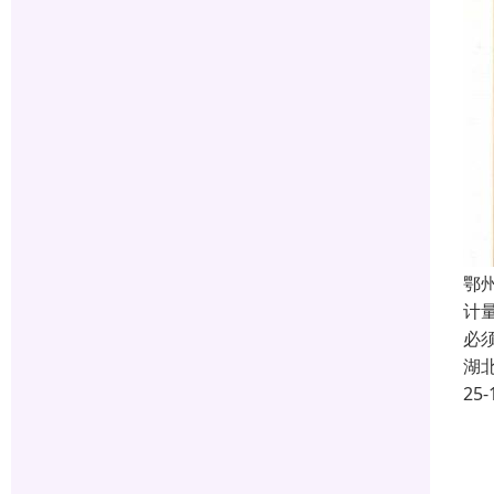
鄂州
计
必
湖
25-