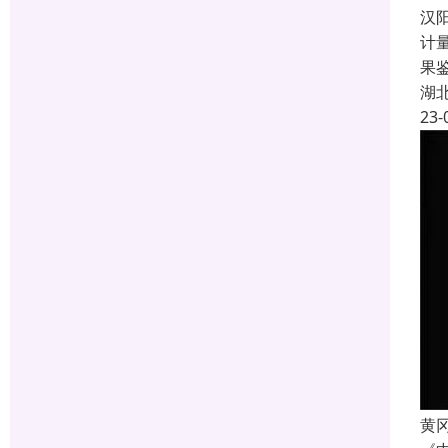
汉
计
果
湖
23-
黄冈