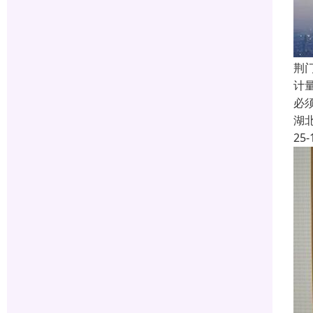
荆门
计
必
湖
25-