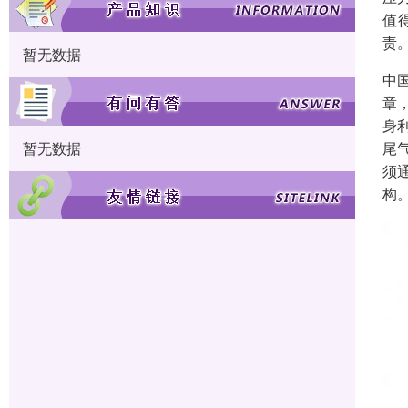
值
责
暂无数据
中国
章
身
尾
暂无数据
须
构