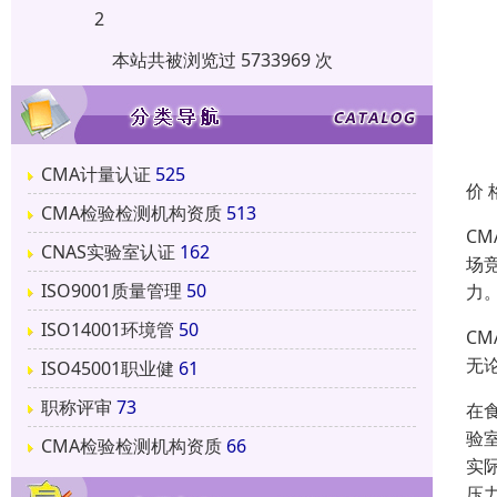
2
本站共被浏览过 5733969 次
CMA计量认证
525
价 
CMA检验检测机构资质
513
C
CNAS实验室认证
162
场
ISO9001质量管理
50
力
ISO14001环境管
50
C
无
ISO45001职业健
61
职称评审
73
在
验
CMA检验检测机构资质
66
实
压