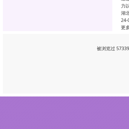
力
湖
24-
更
被浏览过 573