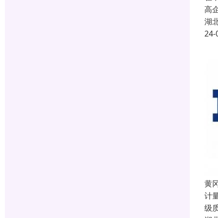
高
湖
24-
黄冈
计
级