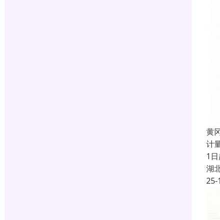
黄
计
1
湖
25-