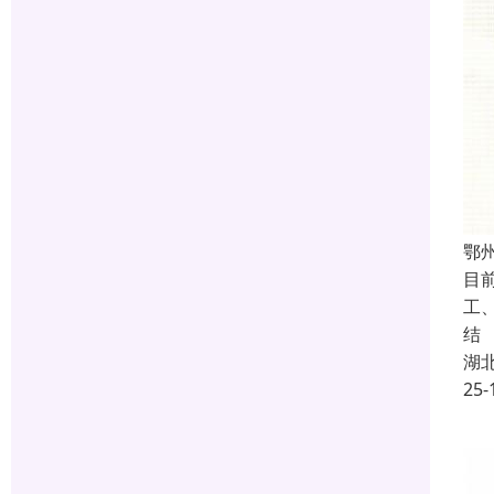
鄂州
目
工
结
湖
25-