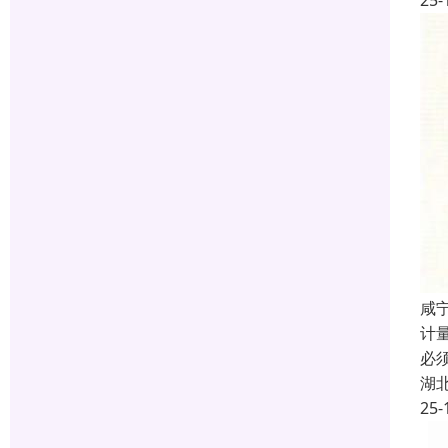
25-
咸宁
计
必
湖
25-