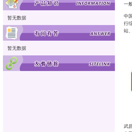
一
中
暂无数据
行
站
暂无数据
武