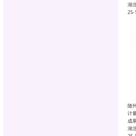
湖
25-
随州
计
成
湖