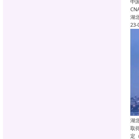
中国
C
湖
23-
湖
取
定