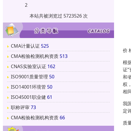
2
本站共被浏览过 5723526 次
CMA计量认证
525
价 
CMA检验检测机构资质
513
根
CNAS实验室认证
162
证
ISO9001质量管理
50
和
权
ISO14001环境管
50
相
ISO45001职业健
61
我
职称评审
73
定
CMA检验检测机构资质
66
质