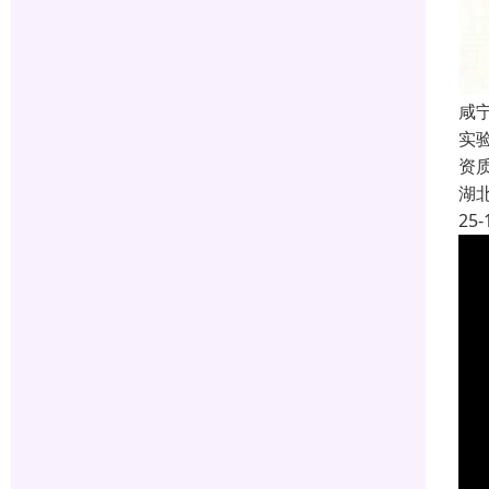
咸宁
实
资
湖
25-