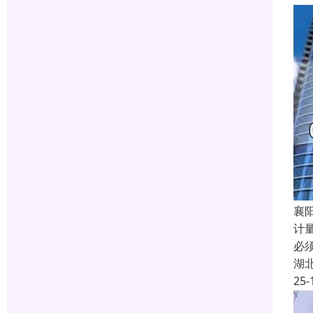
襄阳
计
必
湖
25-