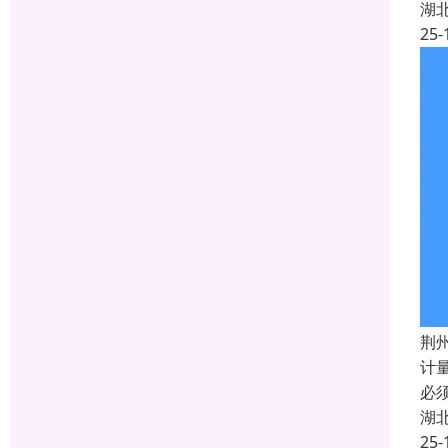
湖
25-
荆州
计
必
湖
25-