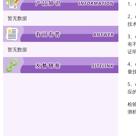
1
2
暂无数据
技
3
有
暂无数据
证
4
量
5
应
检
测