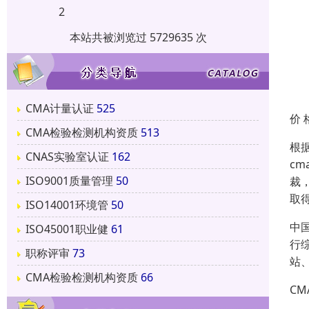
2
本站共被浏览过 5729635 次
CMA计量认证
525
价 
CMA检验检测机构资质
513
根
CNAS实验室认证
162
c
ISO9001质量管理
50
裁
取
ISO14001环境管
50
中
ISO45001职业健
61
行
职称评审
73
站
CMA检验检测机构资质
66
C