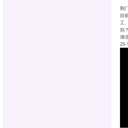
荆门
目
工
别
湖
25-