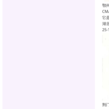
鄂
C
它
湖
25-
荆