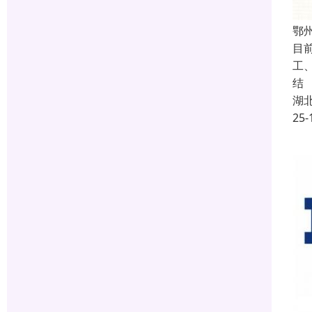
鄂州
目
工
结
湖
25-