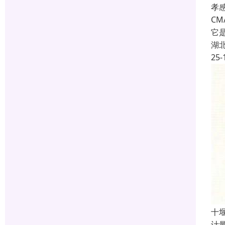
孝
C
它
湖
25-
十堰
计